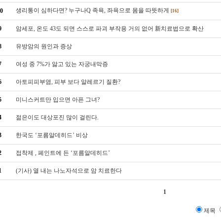
생리통이 심하다면? 누구나Q 족욕, 좌욕으로 몸을 따뜻하게
0
[16]
9
암세포, 온도 43도 되면 스스로 파괴 부작용 거의 없어 新치료법으로 확산
8
유방암의 원인과 증상
7
여성 중 7%가 앓고 있는 자궁내막증
6
아토피피부염, 피부 보다 알레르기 질환?
5
미니스커트만 입으면 아픈 그녀?
4
젊은이도 대상포진 많이 걸린다.
3
한국도 ‘포름알데히드’ 비상
2
접착제 , 페인트에 든 ‘포름알데히드’
1
(기사) 열 내는 나노자석으로 암 치료한다
1
제목