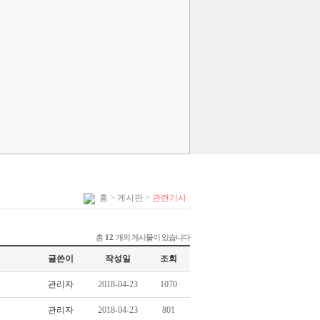
홈
> 게시판 >
관련기사
총
개의 게시물이 있습니다
12
글쓴이
작성일
조회
관리자
2018-04-23
1070
관리자
2018-04-23
801