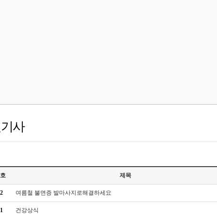
련기사
호
제목
2
여름철 불면증 발마사지로해결하세요
1
건강상식