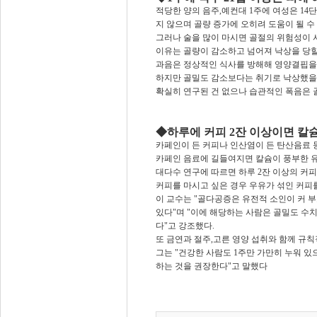
적당한 양의 음주,예컨대 1주에 여성은 14단
지 않으며 골량 증가에 오히려 도움이 될 수 
그러나 술을 많이 마시면 골절의 위험성이 
이유는 골량이 감소하고 넘어져 낙상을 당할
과음은 정상적인 식사를 방해해 영양결핍을
하지만 골밀도 감소보다는 취기로 낙상했을 
확실히 연구된 건 없으나 습관적인 폭음은 
◆하루에 커피 2잔 이상이면 칼
카페인이 든 커피나 인산염이 든 탄산음료 
카페인 음료에 길들여지면 칼슘이 풍부한 
대다수 연구에 따르면 하루 2잔 이상의 커피
커피를 마시고 싶은 경우 우유가 섞인 커피를
이 교수는 "골다공증은 유전적 소인이 커 
있다"며 "이에 해당하는 사람은 골밀도 수
다"고 강조했다.
또 금연과 절주,고른 영양 섭취와 함께 규칙
그는 "건강한 사람도 1주만 가만히 누워 있
하는 것을 권장한다"고 말했다​