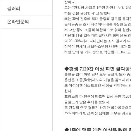
상이다.
그는 "건강한 사람도 1주만 가만히 누워 있
>
겔러리
하는 것을 권장한다"고 말했다
뼈는 30세 전후에 최대 골량과 강도를 유
>
온라인문의
골다공증은 조기 폐경이나 내분비질환 노인
서 교란 등이 조금씩 복합적으로 얽혀 원인이
지난해 11월 열린 대한골대사학회에선 원인 
의 20∼30%에서 나타난다는 조사 결과가 나
이유미 연세대 세브란스병원 내분비내과 교수
하면 담배 술 커피 순으로 악영향이 크다"고
◆평생 7120갑 이상 피면 골다공
흡연을 많이 하면 남녀 모두 골절 빈도가 증
흡연은 조골(造骨)세포의 기능을 감소시켜 
또 여성에겐 에스트로겐 생성을 억제하는 반
한다.
프랑스의 한 연구에 따르면 일생 동안 7120갑
골밀도가 낮은 추세를 보였다.
또 간접적 연구 결과긴 하지만 골다공증으로
25% 이하가 반갑 이상 담배를 피우는 것으로
◆1주에 맥주 21컵 이상은 뼈에