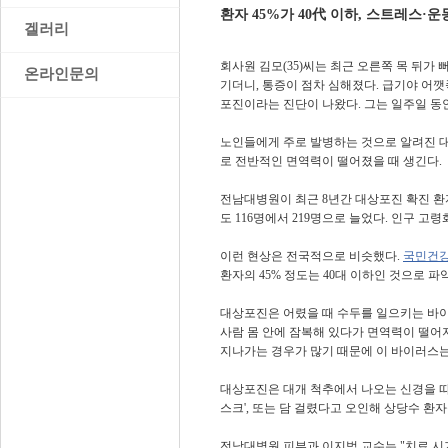
환자 45%가 40代 이하, 스트레스
>
겔러리
회사원 김모(35)씨는 최근 오른쪽 목 뒤가
>
온라인문의
기더니, 통증이 점차 심해졌다. 급기야 어깻
포진이라는 진단이 나왔다. 그는 일주일 동
노인들에게 주로 발병하는 것으로 알려진 대상
로 전반적인 면역력이 떨어졌을 때 생긴다.
전남대병원이 최근 8년간 대상포진 확진 환자를
도 116명에서 219명으로 늘었다. 인구 고
이런 현상은 전국적으로 비슷했다.
국민건
환자의 45% 정도는 40대 이하인 것으로 파
대상포진은 어렸을 때 수두를 일으키는 바
사람 몸 안에 잠복해 있다가 면역력이 떨어
지나가는 경우가 많기 때문에 이 바이러스는
대상포진은 대개 척추에서 나오는 신경을 따
스크', 또는 담 걸렸다고 오인해 상당수 환
전남대병원 피부과 이지범 교수는 "치료 시기