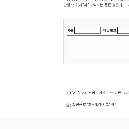
달릴 수 있다"며 "노약자는 물론 젊은 층도
이름
비밀번호
5. 미니스커트만 입으면 아픈 그녀
3. 한국도 ‘포름알데히드’ 비상